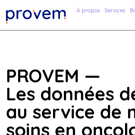
À propos
Services
B
PROVEM —
Les données de
au service de 
soins en oncol