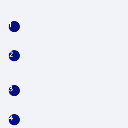
plateforme PROVEM ?
PROCESSUS D’UTILISATION
1
DÉPÔT DE LA DEMANDE
Soumettez votre demande en précisant vos
objectifs stratégiques, vos besoins analytiques
et vos échéanciers.
2
ÉVALUATION DE LA FAISABILITÉ
PROVEM évalue la disponibilité des données,
les exigences réglementaires et les capacités
opérationnelles nécessaires à la réalisation du
projet.
3
ENTENTE CONTRACTUELLE
Une entente formelle est conclue, définissant
les livrables, les délais, les responsabilités et les
conditions financières.
4
APPROBATION ÉTHIQUE
Le protocole est soumis aux comités d’éthique