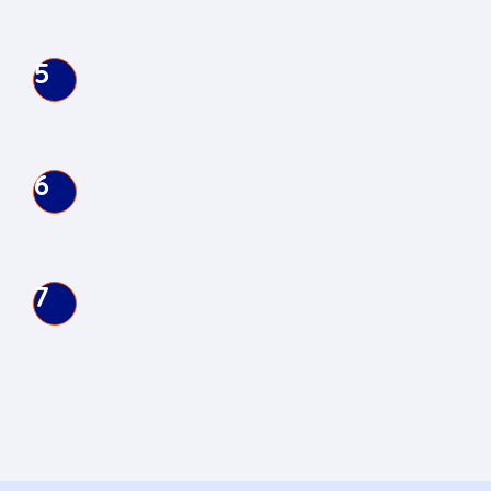
appropriés, en fonction des sources de
données requises pour le projet.
5
RÉALISATION DES LIVRABLES
Les équipes PROVEM réalisent les analyses
selon les standards scientifiques et
méthodologiques convenus.
6
LIVRAISON DES RÉSULTATS
Les résultats sont livrés dans les formats
adaptés à vos besoins : rapports, supports
décisionnels ou livrables scientifiques.
7
SUIVI ET VALORISATION
PROVEM accompagne la valorisation des
résultats et favorise leur utilisation dans des
contextes réglementaires, stratégiques ou
scientifiques.